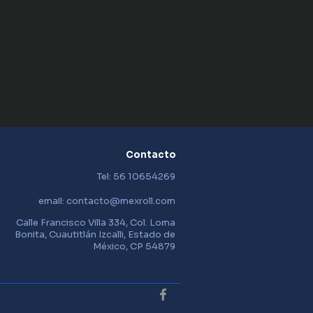
Panal
en 
Negro
5 - 7 años
Contacto
Caja de cartón color 
kraft
Tel: 56 10654269
email:
contacto@mexroll.com
ta
Sí
Calle Francisco Villa 334, Col. Loma
MR11060TCAJA
Bonita, Cuautitlán Izcalli, Estado de
México, CP 54879