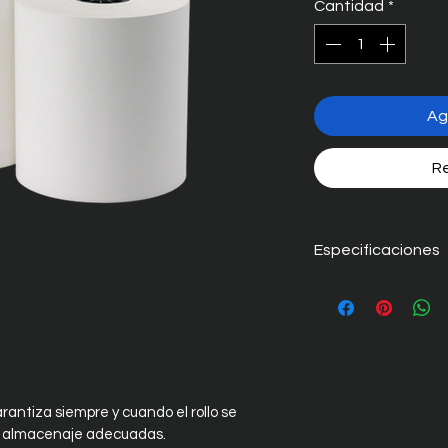
Cantidad
*
Ag
Re
Especificaciones
Piezas por caja
Ancho
Diámetro
rantiza siempre y cuando el rollo se 
e almacenaje adecuadas.
Gramaje del pap