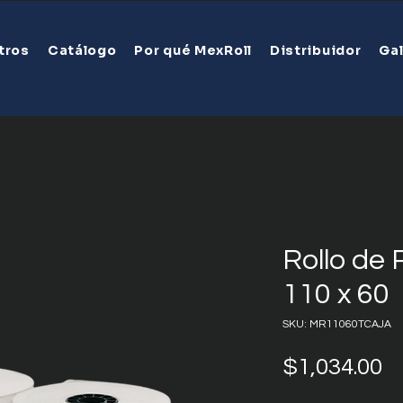
tros
Catálogo
Por qué MexRoll
Distribuidor
Gal
Rollo de 
110 x 60
SKU: MR11060TCAJA
P
$1,034.00