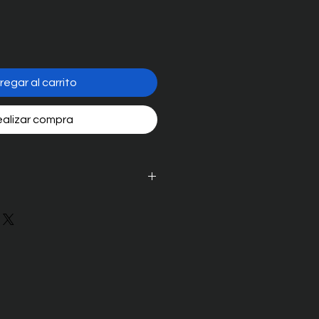
regar al carrito
alizar compra
50
80 mm
70 ± 2 mm
el
55 ± 3