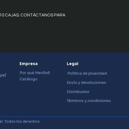
Centro Plástico
E 10 CAJAS; CONTÁCTANOS PARA 
Color en la imag
impresa
Durabilidad de 
impresión
Empresa
Legal
Empaque
Por qué MexRoll
Política de pivacidad
pel
Catálogo
Envío y devoluciones
Entrega inmedia
Distribuidor
SKU
Términos y condiciones
el. Todos los derechos