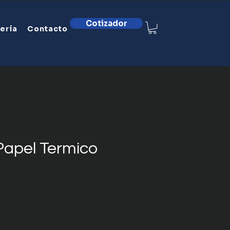
Cotizador
ería
Contacto
Papel Termico
recio