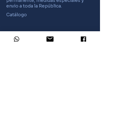
permanente, medidas especiales y
envío a toda la República.
Catálogo
Empresa
Por qué MexRoll
Distribuidor
Legal
Términos y condiciones
Envío y devoluciones
Política de pivacidad
Contacto
Tel:
56 10654269
email:
contacto@mexroll.com
Calle Francisco Villa 334, Col. Loma
Bonita, Cuautitlán Izcalli, Estado de
México, CP 54879